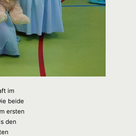
ft im
Die beide
em ersten
ls den
ten