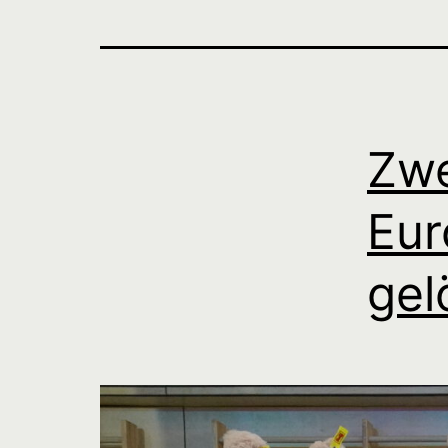
Zwe
Eur
gel