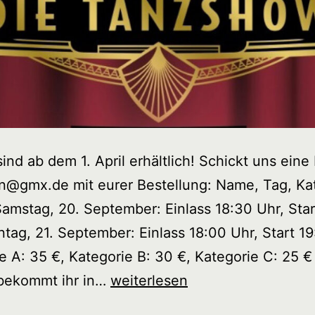
sind ab dem 1. April erhältlich! Schickt uns eine 
n@gmx.de mit eurer Bestellung: Name, Tag, Ka
amstag, 20. September: Einlass 18:30 Uhr, Star
tag, 21. September: Einlass 18:00 Uhr, Start 1
e A: 35 €, Kategorie B: 30 €, Kategorie C: 25 €
Showtime
 bekommt ihr in…
weiterlesen
2025