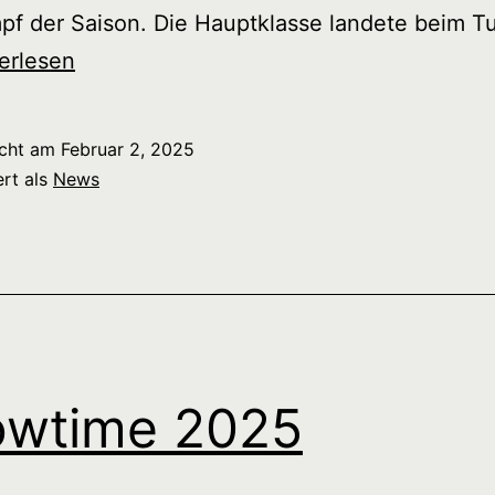
f der Saison. Die Hauptklasse landete beim Tu
i
erlesen
ets
icht am
Februar 2, 2025
pameisterschaft
ert als
News
st
owtime 2025