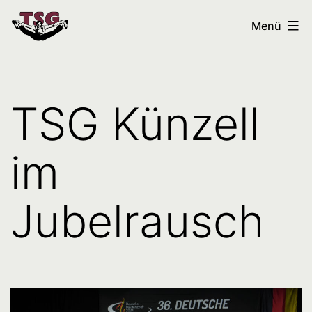
Zum
Tanzsportgemeinschaft
Menü
Inhalt
Künzell
springen
TSG Künzell
im
Jubelrausch