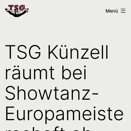
Zum
Tanzsportgemeinschaft
Menü
Inhalt
Künzell
springen
TSG Künzell
räumt bei
Showtanz-
Europameiste